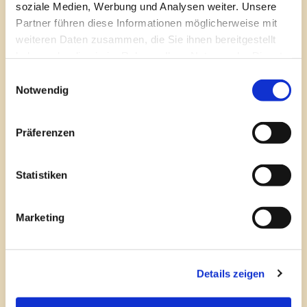
soziale Medien, Werbung und Analysen weiter. Unsere
Partner führen diese Informationen möglicherweise mit
weiteren Daten zusammen, die Sie ihnen bereitgestellt
haben oder die sie im Rahmen Ihrer Nutzung der Dienste
gesammelt haben.
Einwilligungsauswahl
Notwendig
Präferenzen
18.04.2024
-
Panorama Restaurant Loreley Theis
Statistiken
GmbH
KÜCHENHILFE (M/W/D)
Marketing
In Voll- oder Teilzeit!
Details zeigen
Mehr lesen